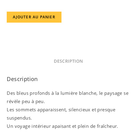
quantité
AJOUTER AU PANIER
de
Toile
"Sommets
Intérieurs"
DESCRIPTION
Description
Des bleus profonds à la lumière blanche, le paysage se
révèle peu à peu.
Les sommets apparaissent, silencieux et presque
suspendus.
Un voyage intérieur apaisant et plein de fraîcheur.